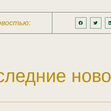
овостью:
следние ново