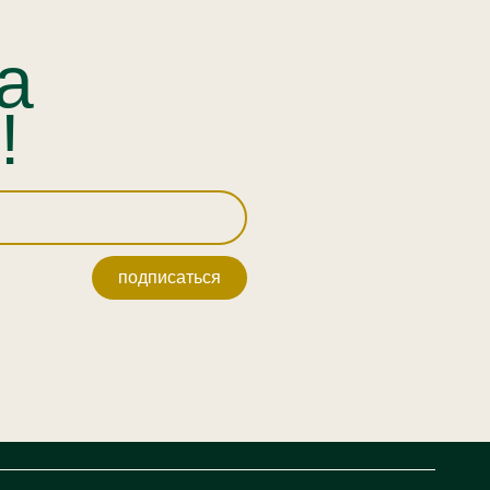
а
!
подписаться