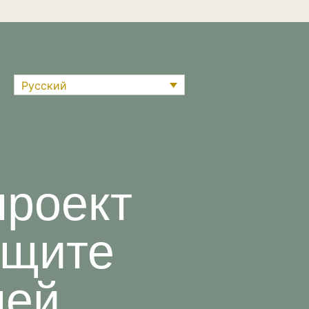
Русский
проект
ащите
лей