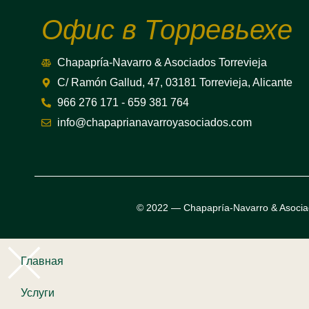
Офис в Торревьехе
Chapapría-Navarro & Asociados Torrevieja
C/ Ramón Gallud, 47, 03181 Torrevieja, Alicante
966 276 171 - 659 381 764
info@chapaprianavarroyasociados.com
© 2022 — Chapapría-Navarro & Asocia
Главная
Услуги