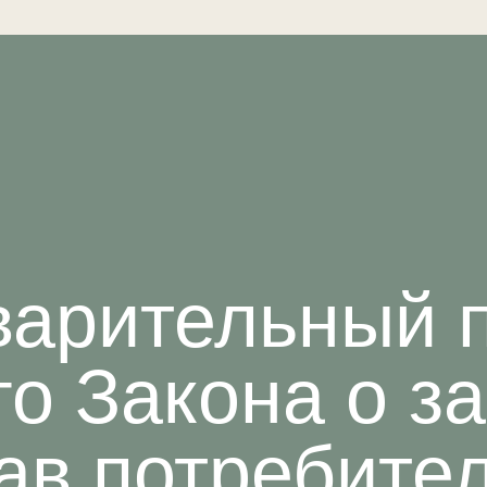
арительный 
го Закона о з
ав потребите