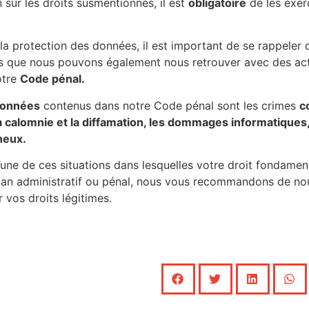
 sur les droits susmentionnés, il est
obligatoire
de les exer
 la protection des données, il est important de se rappeler
is que nous pouvons également nous retrouver avec des ac
otre
Code pénal.
données
contenus dans notre Code pénal sont les crimes
co
 calomnie et la diffamation, les dommages informatiques, l
neux.
’une de ces situations dans lesquelles votre droit fondamen
 plan administratif ou pénal, nous vous recommandons de nou
r vos droits légitimes.