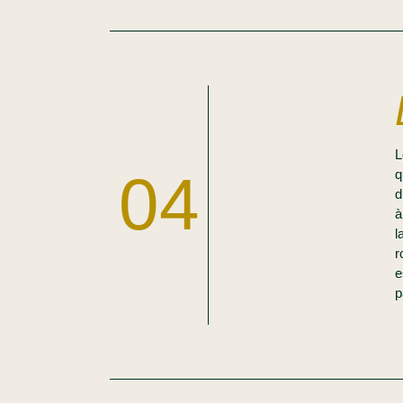
04
q
d
à
l
r
e
p