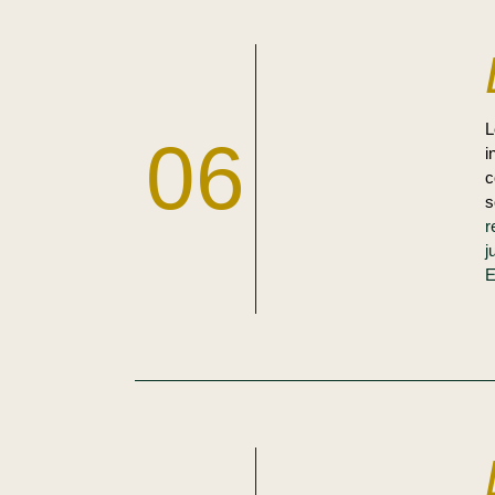
06
i
c
s
r
j
E