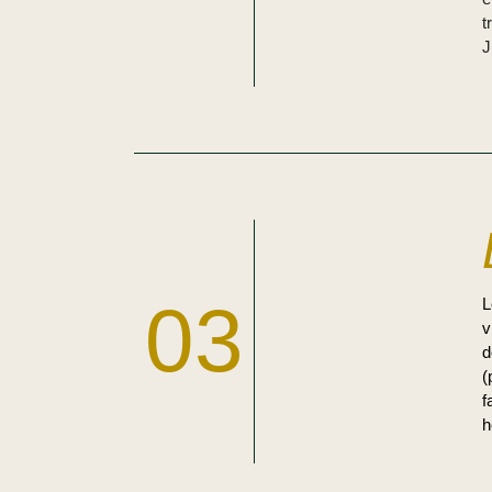
t
J
03
v
d
(
f
h