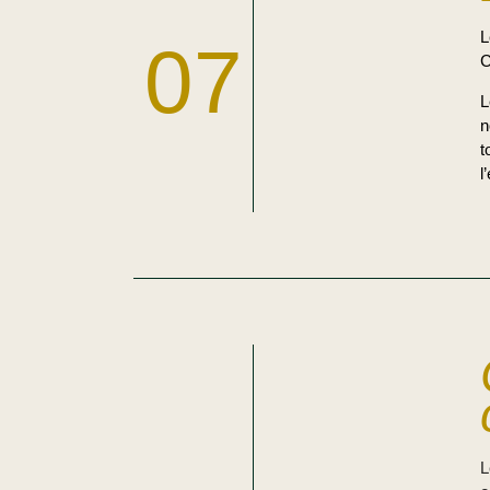
07
C
L
n
t
l
L