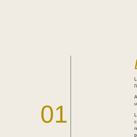
l
A
01
u
L
c
r
p