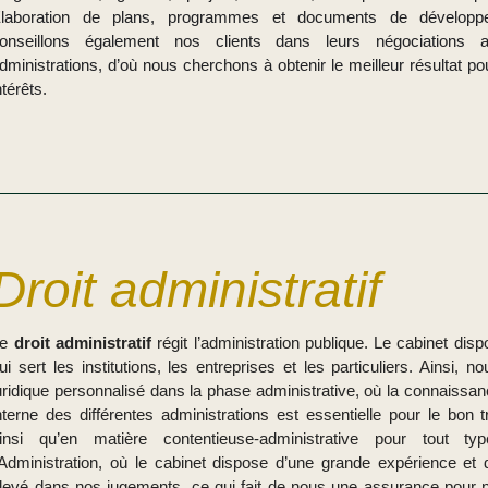
laboration de plans, programmes et documents de développ
onseillons également nos clients dans leurs négociations a
dministrations, d’où nous cherchons à obtenir le meilleur résultat pou
ntérêts.
Droit administratif
Le
droit administratif
régit l’administration publique. Le cabinet di
ui sert les institutions, les entreprises et les particuliers. Ainsi, n
uridique personnalisé dans la phase administrative, où la connaissa
nterne des différentes administrations est essentielle pour le bon 
insi qu’en matière contentieuse-administrative pour tout typ
’Administration, où le cabinet dispose d’une grande expérience et 
levé dans nos jugements, ce qui fait de nous une assurance pour n