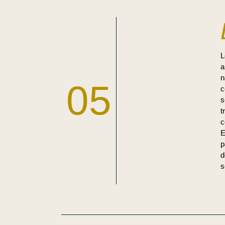
a
n
05
c
s
t
c
E
p
d
s