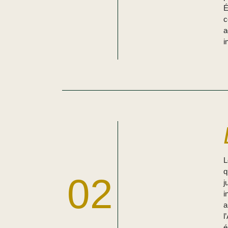
É
c
a
i
q
02
j
i
a
l
é