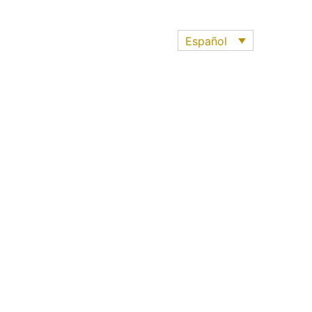
Español
Abogados
Especialistas en
Herencias
Conflictivas