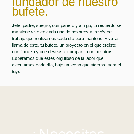
fundador de nuestro
bufete.
Jefe, padre, suegro, compañero y amigo, tu recuerdo se
mantiene vivo en cada uno de nosotros a través del
trabajo que realizamos cada día para mantener viva la
llama de este, tu bufete, un proyecto en el que creíste
con firmeza y que deseaste compartir con nosotros.
Esperamos que estés orgulloso de la labor que
ejecutamos cada día, bajo un techo que siempre será el
tuyo.