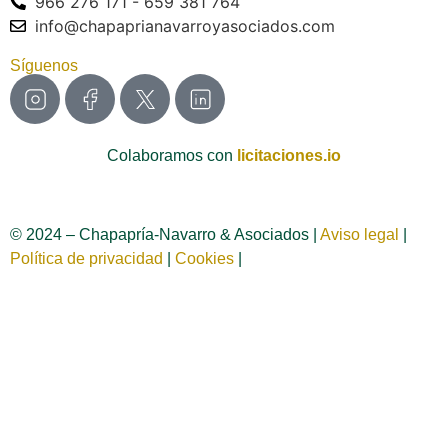
966 276 171 - 659 381 764
info@chapaprianavarroyasociados.com
Síguenos
Colaboramos con
licitaciones.io
© 2024 – Chapapría-Navarro & Asociados |
Aviso legal
|
Política de privacidad
|
Cookies
|
Página web creada por
Wabi