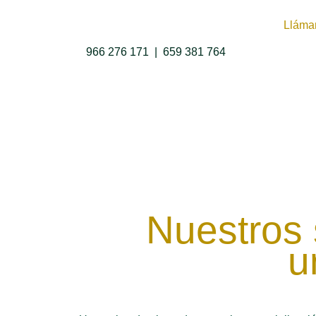
Lláma
966 276 171
|
659 381 764
Nuestros 
u