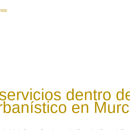
nos
servicios dentro d
rbanístico en Murc