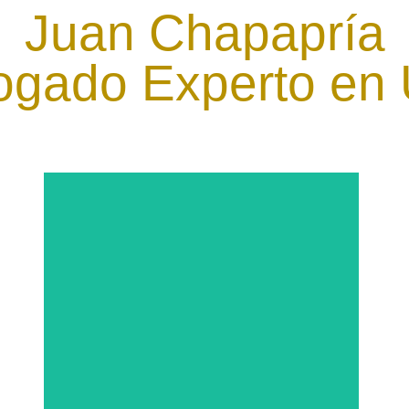
Juan Chapapría
gado Experto en
Juan Chapapría
García de Otazo
DEPARTAMENTO JURÍDICO