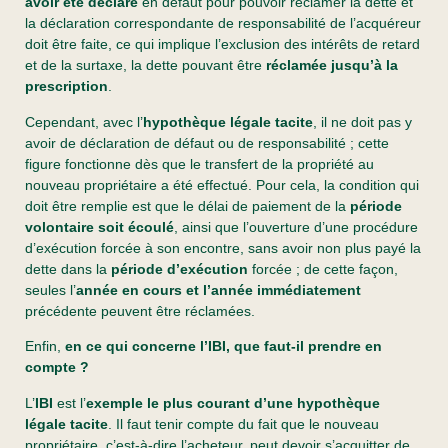
avoir été déclaré
en défaut pour pouvoir réclamer la dette et
la déclaration correspondante de responsabilité de l’acquéreur
doit être faite, ce qui implique l’exclusion des intérêts de retard
et de la surtaxe, la dette pouvant être
réclamée jusqu’à la
prescription
.
Cependant, avec l’
hypothèque légale tacite
, il ne doit pas y
avoir de déclaration de défaut ou de responsabilité ; cette
figure fonctionne dès que le transfert de la propriété au
nouveau propriétaire a été effectué. Pour cela, la condition qui
doit être remplie est que le délai de paiement de la
période
volontaire soit écoulé
, ainsi que l’ouverture d’une procédure
d’exécution forcée à son encontre, sans avoir non plus payé la
dette dans la
période d’exécution
forcée ; de cette façon,
seules l’
année en cours et l’année immédiatement
précédente peuvent être réclamées.
Enfin,
en ce qui concerne l’IBI, que faut-il prendre en
compte ?
L’
IBI
est l’
exemple le plus courant d’une hypothèque
légale tacite
. Il faut tenir compte du fait que le nouveau
propriétaire, c’est-à-dire l’acheteur, peut devoir s’acquitter de