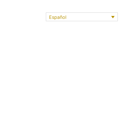
Español
rcios y
Murcia