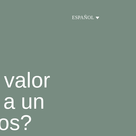
ESPAÑOL
 valor
 a un
dos?