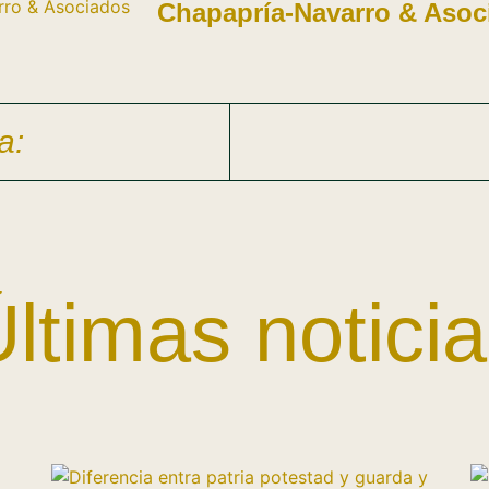
Chapapría-Navarro & Asoc
a:
ltimas notici