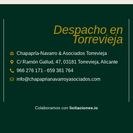
Despacho en
Torrevieja
Chapapría-Navarro & Asociados Torrevieja
C/ Ramón Gallud, 47, 03181 Torrevieja, Alicante
966 276 171 - 659 381 764
info@chapaprianavarroyasociados.com
Colaboramos con
licitaciones.io