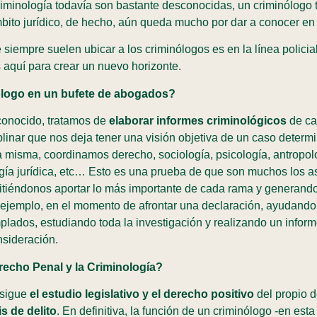
riminología todavía son bastante desconocidas, un criminólogo 
bito jurídico, de hecho, aún queda mucho por dar a conocer en 
e siempre suelen ubicar a los criminólogos es en la línea polic
 aquí para crear un nuevo horizonte.
ólogo en un bufete de abogados?
conocido, tratamos de
elaborar informes criminológicos
de ca
plinar que nos deja tener una visión objetiva de un caso determ
la misma, coordinamos derecho, sociología, psicología, antropol
logía jurídica, etc… Esto es una prueba de que son muchos los 
mitiéndonos aportar lo más importante de cada rama y generan
 ejemplo, en el momento de afrontar una declaración, ayudando
lados, estudiando toda la investigación y realizando un infor
nsideración.
erecho Penal y la Criminología?
rsigue
el estudio legislativo y el derecho positivo
del propio d
is de delito
. En definitiva, la función de un criminólogo -en est