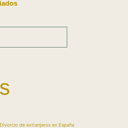
iados
as