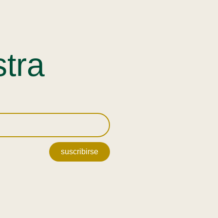
stra
suscribirse