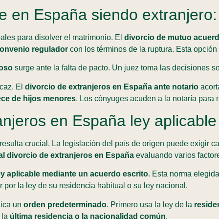
e en España siendo extranjero:
ales para disolver el matrimonio. El
divorcio de mutuo acuer
onvenio regulador
con los términos de la ruptura. Esta opción
ioso
surge ante la falta de pacto. Un juez toma las decisiones so
icaz. El
divorcio de extranjeros en España ante notario
acort
ece de hijos menores
. Los cónyuges acuden a la notaría para r
anjeros en España ley aplicable
esulta crucial. La legislación del país de origen puede exigir c
 al divorcio de extranjeros en España
evaluando varios factor
ley aplicable mediante un acuerdo escrito
. Esta norma elegida
 por la ley de su residencia habitual o su ley nacional.
lica un
orden predeterminado
. Primero usa la ley de la
reside
 la
última residencia o la nacionalidad común
.