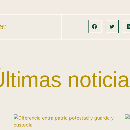
a:
ltimas notici