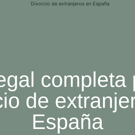
egal completa 
cio de extranje
España