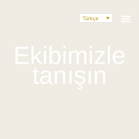
Türkçe
Son Haber
Ekibimizle
tanışın