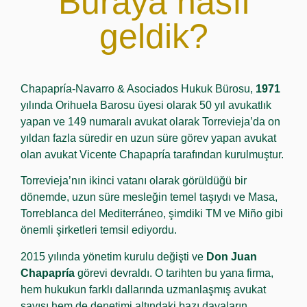
Buraya nasıl
geldik?
Chapapría-Navarro & Asociados Hukuk Bürosu,
1971
yılında Orihuela Barosu üyesi olarak 50 yıl avukatlık
yapan ve 149 numaralı avukat olarak Torrevieja’da on
yıldan fazla süredir en uzun süre görev yapan avukat
olan avukat Vicente Chapapría tarafından kurulmuştur.
Torrevieja’nın ikinci vatanı olarak görüldüğü bir
dönemde, uzun süre mesleğin temel taşıydı ve Masa,
Torreblanca del Mediterráneo, şimdiki TM ve Miño gibi
önemli şirketleri temsil ediyordu.
2015 yılında yönetim kurulu değişti ve
Don Juan
Chapapría
görevi devraldı. O tarihten bu yana firma,
hem hukukun farklı dallarında uzmanlaşmış avukat
sayısı hem de denetimi altındaki bazı davaların