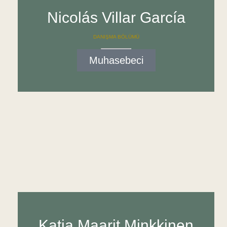
Nicolás Villar García
DANIŞMA BÖLÜMÜ
Muhasebeci
Katja Maarit Minkkinen