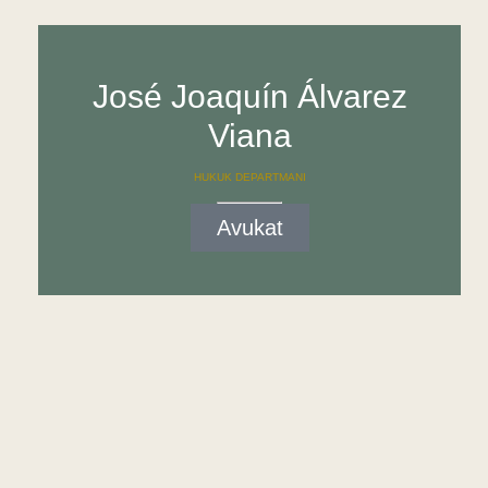
José Joaquín Álvarez
Viana
HUKUK DEPARTMANI
Avukat