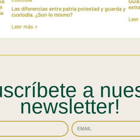
úa
Guía
l
extr
Las diferencias entre patria potestad y guarda y
le
custodia. ¿Son lo mismo?
Leer
Leer más »
scríbete a nue
newsletter!