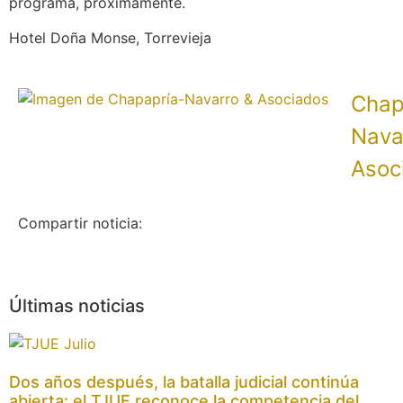
programa, próximamente.
Hotel Doña Monse, Torrevieja
Chap
Nava
Asoc
Compartir noticia:
Últimas noticias
Dos años después, la batalla judicial continúa
abierta: el TJUE reconoce la competencia del