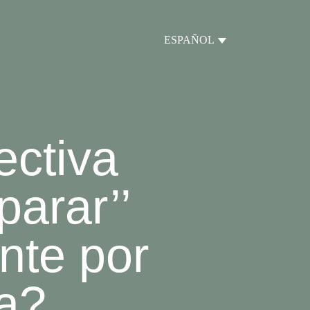
ESPAÑOL
ectiva
parar’’
nte por
a?