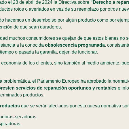
o el 23 de abril de 2024 la Directiva sobre
“Derecho a repar
oductos rotos o averiados en vez de su reemplazo por otros nuev
do hacemos un desembolso por algún producto como por ejempl
tención de que sean duraderos.
alidad muchos consumidores se quejan de que estos bienes no 
nstancia a la conocida
obsolescencia programada
, consisten
tiempo o pasada la garantía, dejen de funcionar.
a economía de los clientes, sino también al medio ambiente, p
esta problemática, el Parlamento Europeo ha aprobado la normat
 presten servicios de reparación oportunos y rentables
e inf
terminados productos.
roductos
que se verán afectados por esta nueva normativa son 
vadoras-secadoras.
aspiradoras.