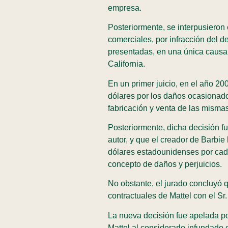
empresa.
Posteriormente, se interpusiero
comerciales, por infracción del 
presentadas, en una única causa a
California.
En un primer juicio, en el año 20
dólares por los daños ocasionado
fabricación y venta de las mism
Posteriormente, dicha decisión f
autor, y que el creador de Barbi
dólares estadounidenses por cada
concepto de daños y perjuicios.
No obstante, el jurado concluyó 
contractuales de Mattel con el S
La nueva decisión fue apelada po
Mattel al considerarlo infundado e