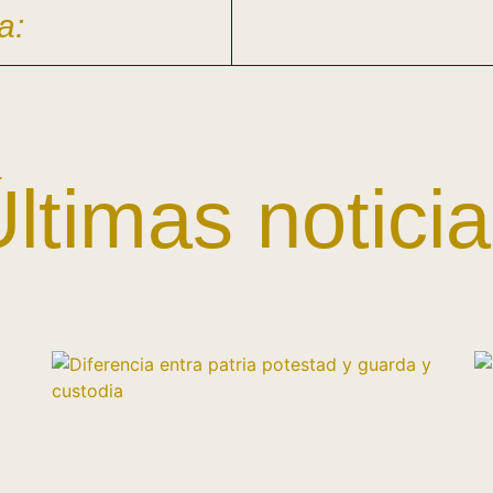
a:
ltimas notici