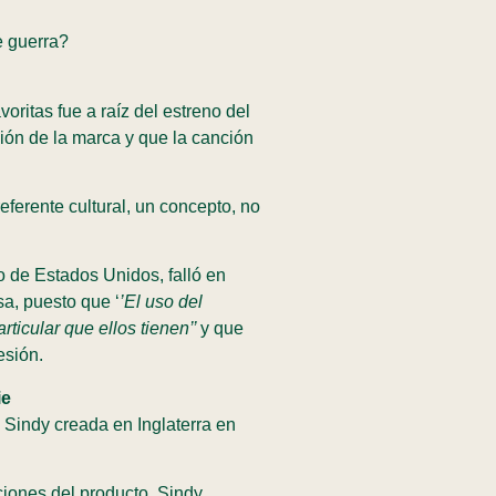
de guerra?
oritas fue a raíz del estreno del
ción de la marca y que la canción
ferente cultural, un concepto, no
o de Estados Unidos, falló en
sa, puesto que ‘
’El uso del
rticular que ellos tienen’’
y que
resión.
ie
 Sindy creada en Inglaterra en
ciones del producto, Sindy