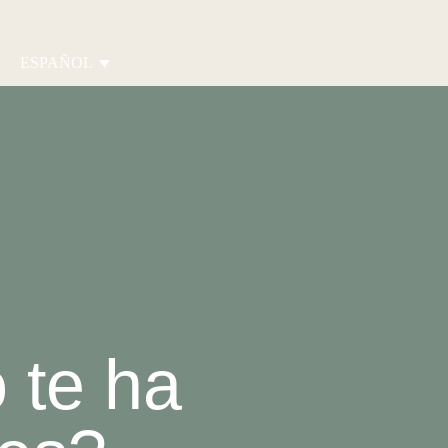
ESPAÑOL
 te ha