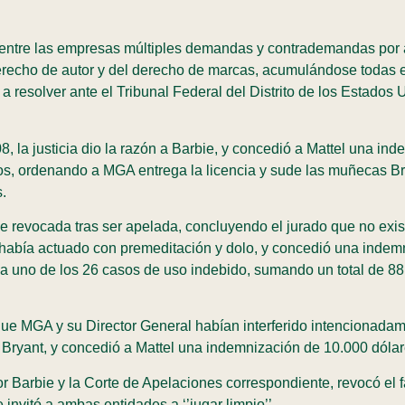
n entre las empresas múltiples demandas y contrademandas por 
derecho de autor y del derecho de marcas, acumulándose todas e
 resolver ante el Tribunal Federal del Distrito de los Estados U
08, la justicia dio la razón a Barbie, y concedió a Mattel una i
s, ordenando a MGA entrega la licencia y sude las muñecas Bra
as.
ue revocada tras ser apelada, concluyendo el jurado que no exis
e había actuado con premeditación y dolo, y concedió una indem
 uno de los 26 casos de uso indebido, sumando un total de 88
que MGA y su Director General habían interferido intencionadam
r. Bryant, y concedió a Mattel una indemnización de 10.000 dól
r Barbie y la Corte de Apelaciones correspondiente, revocó el f
 invitó a ambas entidades a ‘’jugar limpio’’.