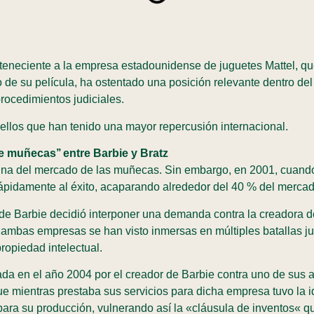
neciente a la empresa estadounidense de juguetes Mattel, que
no de su película, ha ostentado una posición relevante dentro d
procedimientos judiciales.
ellos que han tenido una mayor repercusión internacional.
e muñecas’’ entre Barbie y Bratz
eina del mercado de las muñecas. Sin embargo, en 2001, cuando
rápidamente al éxito, acaparando alrededor del 40 % del merca
te de Barbie decidió interponer una demanda contra la creadora 
ambas empresas se han visto inmersas en múltiples batallas ju
propiedad intelectual.
da en el año 2004 por el creador de Barbie contra uno de sus 
 mientras prestaba sus servicios para dicha empresa tuvo la id
ara su producción, vulnerando así la «cláusula de inventos« qu