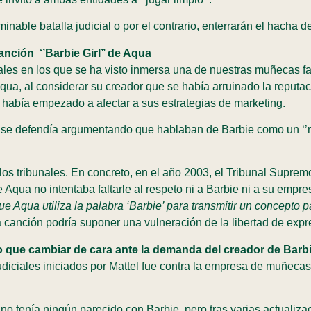
nable batalla judicial o por el contrario, enterrarán el hacha 
anción ‘’Barbie Girl’’ de Aqua
ales en los que se ha visto inmersa una de nuestras muñecas fav
o Aqua, al considerar su creador que se había arruinado la reputa
 había empezado a afectar a sus estrategias de marketing.
al se defendía argumentando que hablaban de Barbie como un ‘’re
los tribunales. En concreto, en el año 2003, el Tribunal Suprem
 Aqua no intentaba faltarle al respeto ni a Barbie ni a su empre
e Aqua utiliza la palabra ‘Barbie’ para transmitir un concepto pa
a canción podría suponer una vulneración de la libertad de exp
o que cambiar de cara ante la demanda del creador de Barb
udiciales iniciados por Mattel fue contra la empresa de muñecas
no tenía ningún parecido con Barbie, pero tras varias actualiza