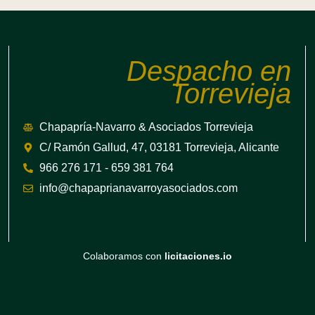
Despacho en
Torrevieja
Chapapría-Navarro & Asociados Torrevieja
C/ Ramón Gallud, 47, 03181 Torrevieja, Alicante
966 276 171 - 659 381 764
info@chapaprianavarroyasociados.com
Colaboramos con
licitaciones.io