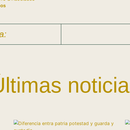
dos
a:
ltimas notici