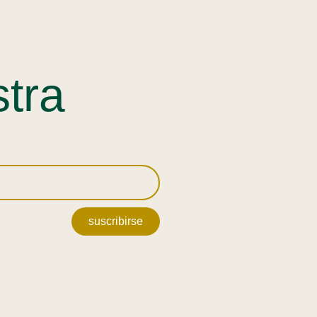
stra
suscribirse