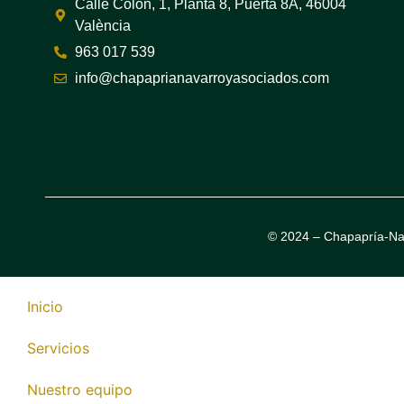
Calle Colón, 1, Planta 8, Puerta 8A, 46004
València
963 017 539
info@chapaprianavarroyasociados.com
© 2024 – Chapapría-Na
Inicio
Servicios
Nuestro equipo