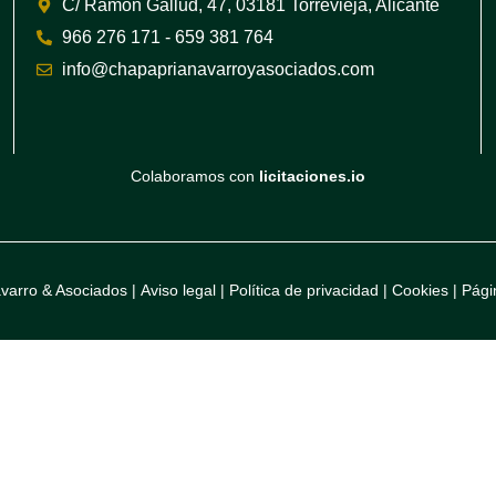
C/ Ramón Gallud, 47, 03181 Torrevieja, Alicante
966 276 171 - 659 381 764
info@chapaprianavarroyasociados.com
Colaboramos con
licitaciones.io
varro & Asociados |
Aviso legal
|
Política de privacidad
|
Cookies
|
Pági