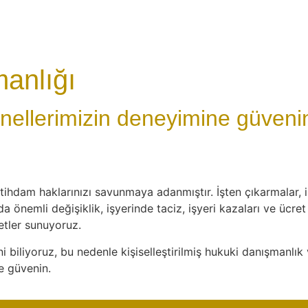
manlığı
onellerimizin deneyimine güveni
stihdam haklarınızı savunmaya adanmıştır. İşten çıkarmalar, 
nda önemli değişiklik, işyerinde taciz, işyeri kazaları ve üc
etler sunuyoruz.
ni biliyoruz, bu nedenle kişiselleştirilmiş hukuki danışmanlı
e güvenin.