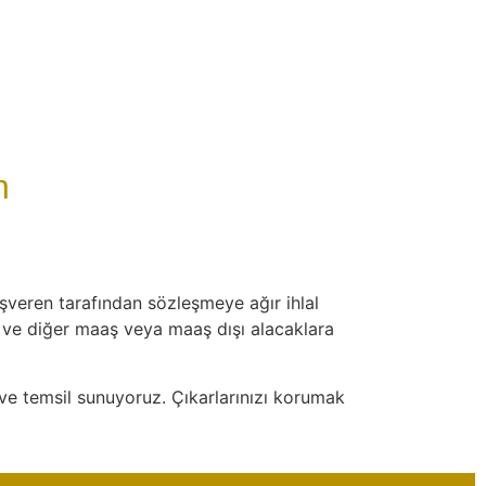
TÜRKÇE
n
işveren tarafından sözleşmeye ağır ihlal
ret ve diğer maaş veya maaş dışı alacaklara
k ve temsil sunuyoruz. Çıkarlarınızı korumak