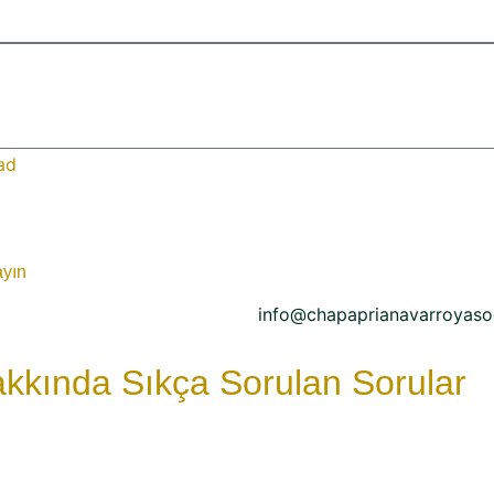
ad
ayın
info@chapaprianavarroyas
akkında Sıkça Sorulan Sorular