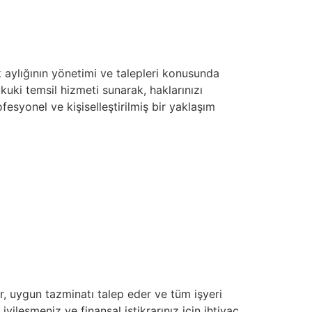
ik aylığının yönetimi ve talepleri konusunda
uki temsil hizmeti sunarak, haklarınızı
esyonel ve kişiselleştirilmiş bir yaklaşım
ir, uygun tazminatı talep eder ve tüm işyeri
yileşmeniz ve finansal istikrarınız için ihtiyaç