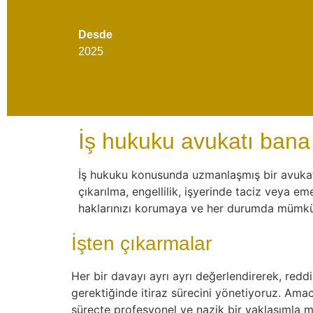
Desde
2025
İş hukuku avukatı bana 
İş hukuku konusunda uzmanlaşmış bir avukata
çıkarılma, engellilik, işyerinde taciz veya e
haklarınızı korumaya ve her durumda mümkün
İşten çıkarmalar
Her bir davayı ayrı ayrı değerlendirerek, reddin
gerektiğinde itiraz sürecini yönetiyoruz. Am
süreçte profesyonel ve nazik bir yaklaşımla m