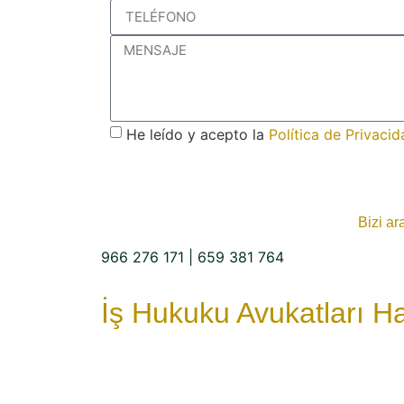
He leído y acepto la
Política de Privacid
Bizi ar
966 276 171
|
659 381 764
İş Hukuku Avukatları H