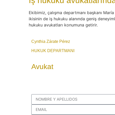
İş hukuku avukatlarınd
Ekibimiz, çalışma departmanı başkanı María 
ikisinin de iş hukuku alanında geniş deneyiml
hukuku avukatları konumuna getirir.
Cynthia Zárate Pérez
HUKUK DEPARTMANI
Avukat