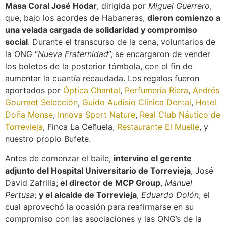
Masa Coral José Hodar
, dirigida por
Miguel Guerrero
,
que, bajo los acordes de Habaneras,
dieron comienzo a
una velada cargada de solidaridad y compromiso
social
. Durante el transcurso de la cena, voluntarios de
la ONG “
Nueva Fraternidad
”, se encargaron de vender
los boletos de la posterior tómbola, con el fin de
aumentar la cuantía recaudada. Los regalos fueron
aportados por
Óptica Chantal
,
Perfumería Riera
,
Andrés
Gourmet Selección
,
Guido Audisio Clínica Dental
,
Hotel
Doña Monse
,
Innova Sport Nature
,
Real Club Náutico de
Torrevieja
, Finca La Ceñuela,
Restaurante El Muelle
, y
nuestro propio Bufete.
Antes de comenzar el baile,
intervino el gerente
adjunto del Hospital Universitario de Torrevieja
, José
David Zafrilla;
el director de MCP Group
,
Manuel
Pertusa
;
y el alcalde de Torrevieja
,
Eduardo Dolón
, el
cual aprovechó la ocasión para reafirmarse en su
compromiso con las asociaciones y las ONG’s de la