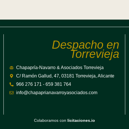
Despacho en
Torrevieja
Chapapría-Navarro & Asociados Torrevieja
C/ Ramón Gallud, 47, 03181 Torrevieja, Alicante
966 276 171 - 659 381 764
info@chapaprianavarroyasociados.com
Colaboramos con
licitaciones.io