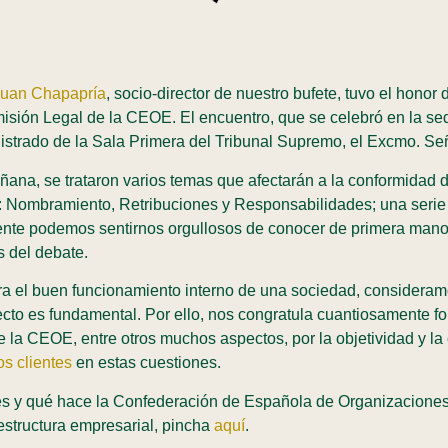
Juan Chapapría
, socio-director de nuestro bufete, tuvo el honor 
isión Legal de la CEOE. El encuentro, que se celebró en la sed
gistrado de la Sala Primera del Tribunal Supremo, el Excmo. Señ
añana, se trataron varios temas que afectarán a la conformidad 
al: Nombramiento, Retribuciones y Responsabilidades; una ser
ente podemos sentirnos orgullosos de conocer de primera mano
s del debate.
ra el buen funcionamiento interno de una sociedad, consideram
cto es fundamental. Por ello, nos congratula cuantiosamente fo
 la CEOE, entre otros muchos aspectos, por la objetividad y la
os clientes
en estas cuestiones.
es y qué hace la Confederación de Española de Organizacione
estructura empresarial, pincha
aquí
.