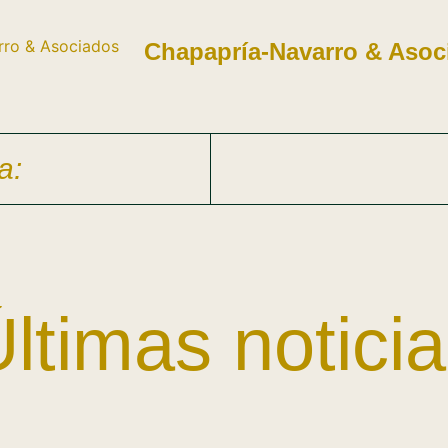
Chapapría-Navarro & Asoc
a:
ltimas notici