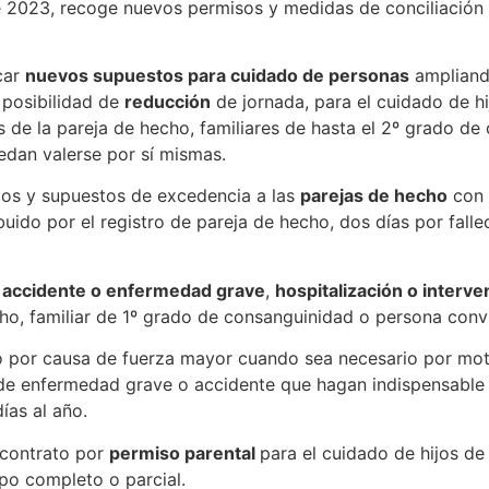
de 2023, recoge nuevos permisos y medidas de conciliación
car
nuevos supuestos para cuidado de personas
ampliand
 posibilidad de
reducción
de jornada, para el cuidado de hi
s de la pareja de hecho, familiares de hasta el 2º grado d
edan valerse por sí mismas.
dos y supuestos de excedencia a las
parejas de hecho
con 
uido por el registro de pareja de hecho, dos días por falle
r
accidente o enfermedad grave
,
hospitalización o interve
ho, familiar de 1º grado de consanguinidad o persona convi
o por causa de fuerza mayor cuando sea necesario por moti
 de enfermedad grave o accidente que hagan indispensable
ías al año.
 contrato por
permiso parental
para el cuidado de hijos de
po completo o parcial.